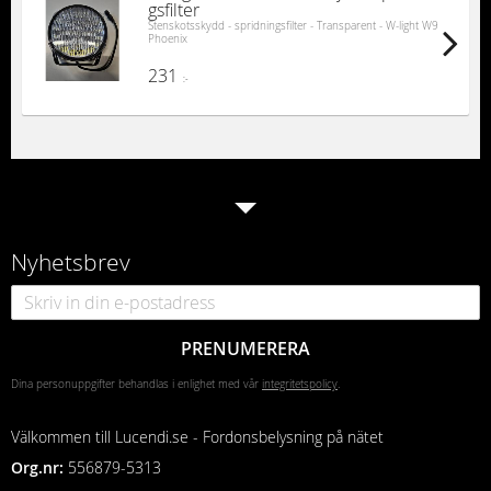
gsfilter
Stenskotsskydd - spridningsfilter - Transparent - W-light W9
Phoenix
231
:-
Nyhetsbrev
PRENUMERERA
Dina personuppgifter behandlas i enlighet med vår
integritetspolicy
.
Välkommen till Lucendi.se - Fordonsbelysning på nätet
Org.nr:
556879-5313