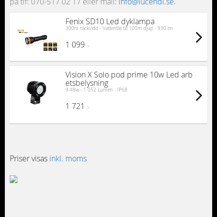
på tlf: 070-517 02 17 eller mail:
info@lucendi.se
.
Fenix SD10 Led dyklampa
300m räckvidd - Vattentät till 100m djup - 930 lm
1 099
:-
Vision X Solo pod prime 10w Led arb
etsbelysning
9-48w - 1 052 Lumen - IP68
1 721
:-
Priser visas
inkl. moms