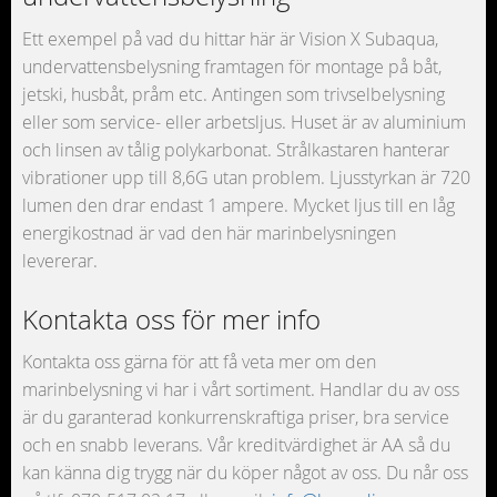
Ett exempel på vad du hittar här är Vision X Subaqua,
undervattensbelysning framtagen för montage på båt,
jetski, husbåt, pråm etc. Antingen som trivselbelysning
eller som service- eller arbetsljus. Huset är av aluminium
och linsen av tålig polykarbonat. Strålkastaren hanterar
vibrationer upp till 8,6G utan problem. Ljusstyrkan är 720
lumen den drar endast 1 ampere. Mycket ljus till en låg
energikostnad är vad den här marinbelysningen
levererar.
Kontakta oss för mer info
Kontakta oss gärna för att få veta mer om den
marinbelysning vi har i vårt sortiment. Handlar du av oss
är du garanterad konkurrenskraftiga priser, bra service
och en snabb leverans. Vår kreditvärdighet är AA så du
kan känna dig trygg när du köper något av oss. Du når oss