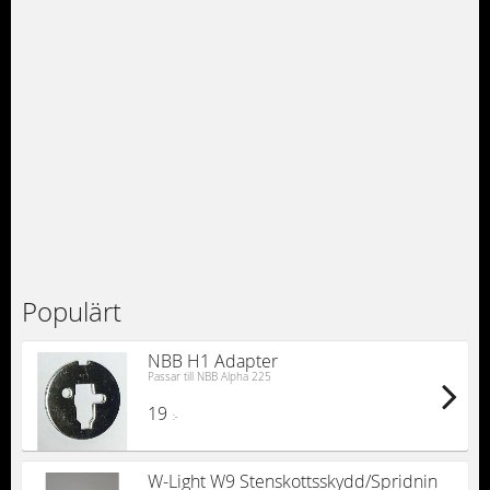
Populärt
NBB H1 Adapter
Passar till NBB Alpha 225
19
:-
W-Light W9 Stenskottsskydd/Spridnin