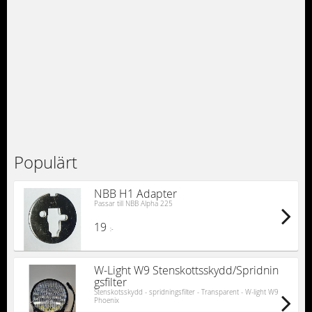
Populärt
NBB H1 Adapter
Passar till NBB Alpha 225
19
:-
W-Light W9 Stenskottsskydd/Spridnin
gsfilter
Stenskotsskydd - spridningsfilter - Transparent - W-light W9
Phoenix