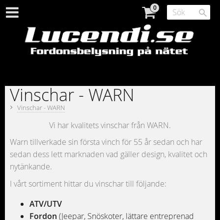
Vinschar - WARN
Vinschar - WARN
Vi har kvalitets vinschar från WARN.
Warn tillverkade sin första vinch för 55 år sedan och har
sedan dess lett marknaden vad gäller design, kvalitet och
nytänkande.
I vårt sortiment hittar du vinschar till följande:
ATV/UTV
Fordon
(Jeepar, Snöskoter, lättare entreprenad