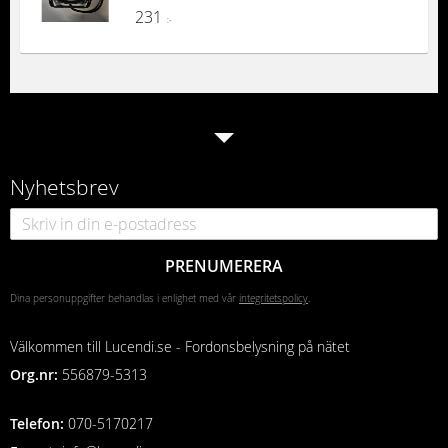
231
:-
Nyhetsbrev
PRENUMERERA
Dina personuppgifter behandlas i enlighet med vår
integritetspolicy
.
Välkommen till Lucendi.se - Fordonsbelysning på nätet
Org.nr:
556879-5313
Telefon
:
070-5170217