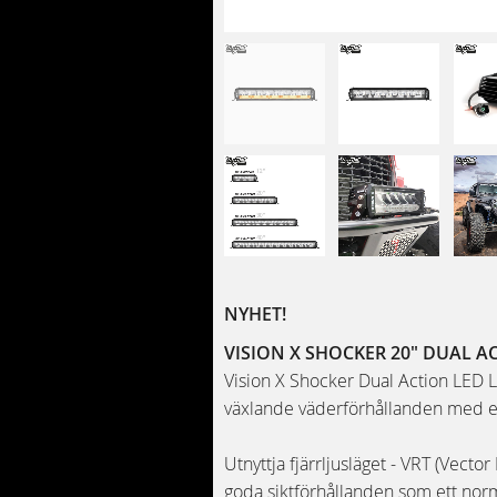
NYHET!
VISION X SHOCKER 20" DUAL A
Vision X Shocker Dual Action LED Li
växlande väderförhållanden med e
Utnyttja fjärrljusläget - VRT (Vecto
goda siktförhållanden som ett nor