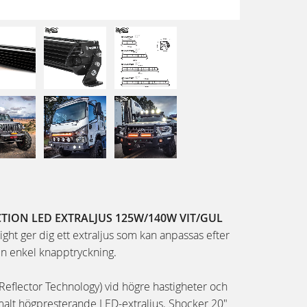
CTION LED EXTRALJUS 125W/140W VIT/GUL
ght ger dig ett extraljus som kan anpassas efter
n enkel knapptryckning.
r Reflector Technology) vid högre hastigheter och
malt högpresterande LED-extraljus. Shocker 20"