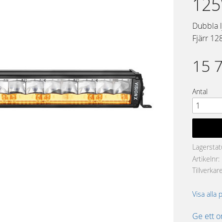
125
Dubbla lj
Fjärr 12
15 
Antal
Lagerstat
Artikelnr
Tillverkar
Visa alla 
Ge ett 