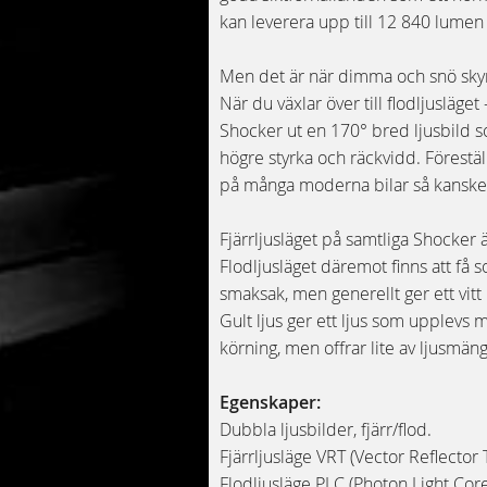
kan leverera upp till 12 840 lume
Men det är när dimma och snö skym
När du växlar över till flodljusläge
Shocker ut en 170° bred ljusbild 
högre styrka och räckvidd. Föreställ
på många moderna bilar så kanske 
Fjärrljusläget på samtliga Shocker ä
Flodljusläget däremot finns att få so
smaksak, men generellt ger ett vitt 
Gult ljus ger ett ljus som upplevs
körning, men offrar lite av ljusmän
Egenskaper:
Dubbla ljusbilder, fjärr/flod.
Fjärrljusläge VRT (Vector Reflector 
Flodljusläge PLC (Photon Light Core