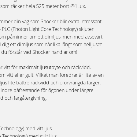
n som räcker hela 525 meter bort @1Lux.
mer din väg som Shocker blir extra intressant.
t - PLC (Photon Light Core Technology) skjuter
som påminner om ett dimljus, men med avsevärt
 dig ett dimljus som når lika långt som helljuset
du förstår vad Shocker handlar om!
r vitt för maximalt ljusutbyte och räckvidd.
m vitt eller gult. Vilket man föredrar är lite av en
ljus lite bättre räckvidd och oförvrängda färger.
 mindre påfrestande för ögonen under längre
gd och färgåtergivning.
Technology) med vitt ljus.
 Technology) med gult ljus.