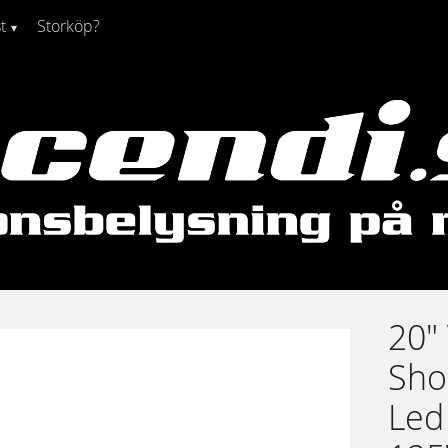
t
Storköp?
20" 
Sho
Led