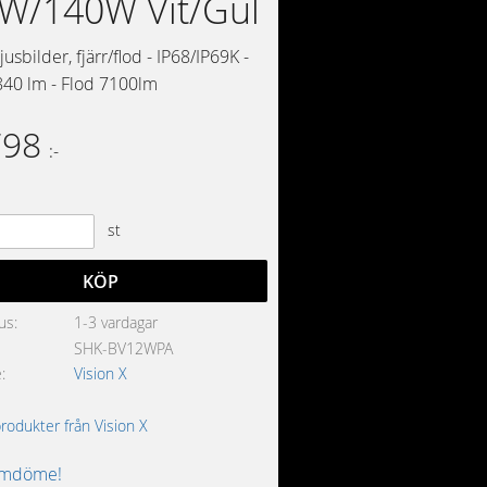
W/140W Vit/Gul
usbilder, fjärr/flod - IP68/IP69K -
840 lm - Flod 7100lm
798
:-
st
KÖP
us
1-3 vardagar
SHK-BV12WPA
e
Vision X
produkter från Vision X
omdöme!