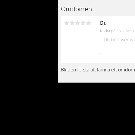
Omdömen
Du
Klicka på en stjärna 
Bli den första att lämna ett omdöm