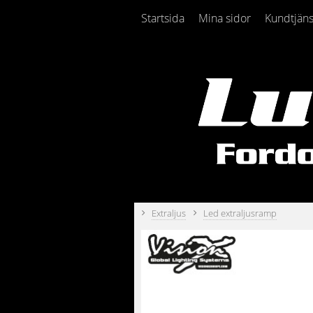
Startsida
Mina sidor
Kundtjäns
Extraljus
Led extraljusramp