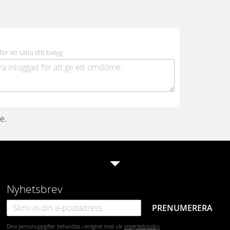
för att sätta ditt betyg
e.
Nyhetsbrev
PRENUMERERA
Dina personuppgifter behandlas i enlighet med vår
integritetspolicy
.