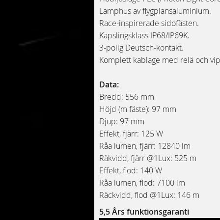
Lamphus av flygplansaluminium.
Race-inspirerade sidofästen.
Kapslingsklass IP68/IP69K.
3-polig Deutsch-kontakt.
Komplett kablage med relä och vip
Data:
Bredd: 556 mm
Höjd (m fäste): 97 mm
Djup: 97 mm
Effekt, fjärr: 125 W
Råa lumen, fjärr: 12840 lm
Räkvidd, fjärr @1Lux: 525 m
Effekt, flod: 140 W
Råa lumen, flod: 7100 lm
Räckvidd, flod @1Lux: 146 m
5,5 Års funktionsgaranti