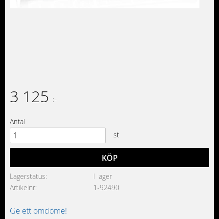
3 125
:-
Antal
st
KÖP
Lagerstatus
I lager
Artikelnr
1-92490
Ge ett omdöme!