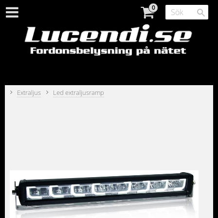
Extraljus
Led extraljusramp