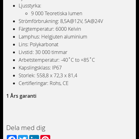
Ljusstyrka:
9 000 Teoretiska lumen
Strömförbrukning: 8,5A@12V, 5A@24V
Färgtemperatur: 6000 Kelvin
Lamphus: Helgjuten aluminium
Lins: Polykarbonat
Livstid: 30 000 timmar
Arbetstemperatur: -40˚C to +85˚C
Kapslingsklass: IP67
Storlek: 558,8 x 72,3 x 81,4
Certifieringar: Rohs, CE
1 Års garanti
Dela med dig
Facebook
Twitter
LinkedIn
Pinterest