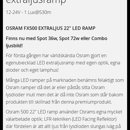
12-24V - 1 Lux@530m
OSRAM FX500 EXTRALJUS 22" LED RAMP
Finns nu med Spot 36w, Spot 72w eller Combo
ljusbild!
För första gången har världskända Osram gjort en
egenutvecklad LED extraljusramp med egen optik, egna
dioder och eget lamphus!
Många LED ramper på marknaden benämns felaktigt som
Osram ramper då det är eller påstås sitta Osram
lysdioder inuti men det är då inte Osram som står bakom
produkten till skillnad från denna premiumprodukt.
Osram 500 22" LED ramp använder Osrams egna mycket
välarbetade optik; LFR-tekniken (LED Facing Reflektor)
där fördelen är att allt ljus från lysdioden slungas iväg på