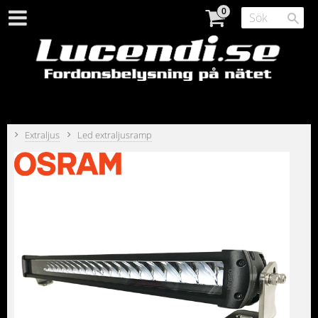
Extraljus
Led extraljusramp