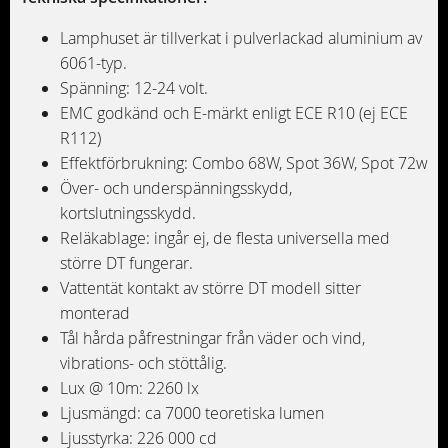
Lamphuset är tillverkat i pulverlackad aluminium av
6061-typ.
Spänning: 12-24 volt.
EMC godkänd och E-märkt enligt ECE R10 (ej ECE
R112)
Effektförbrukning: Combo 68W, Spot 36W, Spot 72w
Över- och underspänningsskydd,
kortslutningsskydd.
Reläkablage: ingår ej, de flesta universella med
större DT fungerar.
Vattentät kontakt av större DT modell sitter
monterad
Tål hårda påfrestningar från väder och vind,
vibrations- och stöttålig.
Lux @ 10m: 2260 lx
Ljusmängd: ca 7000 teoretiska lumen
Ljusstyrka: 226 000 cd