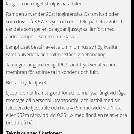
längden och inget ströljus nära bilen.
Rampen använder 20st högintensiva Osram lysdioder
som drivs på 3,5W / styck och en effekt på hela 226000
candela som ger en oslagbar ljusstyrka jämfört med
andra ramper i samma prisklass .
Lamphuset består av ett aluminiumhus av hög kvalité
samt pulverlack och saltmotståndig behandling.
Tätningen är gjord enligt IP67 samt tryckventilerande
membran för att inte ta in kondens och fukt.
Brutalt tryck i ljuset!
Ljusbilden är främst gjord för att kunna lysa långt vid låga
montage på personbil, transportbil och lastbil med sin
fokuserade ljusstråle och hela 476m räckvidd vid 1 lux
eller 952m räckvidd vid 0,25 lux med ändå en relativt bra
bredd på håll.
Tekniska specifikationer: