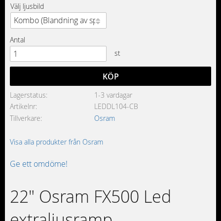
Välj ljusbild
Antal
st
KÖP
Lagerstatus
1-3 vardagar
Artikelnr
LEDDL104-CB
Tillverkare
Osram
Visa alla produkter från Osram
Ge ett omdöme!
22" Osram FX500 Led
extraljusramp