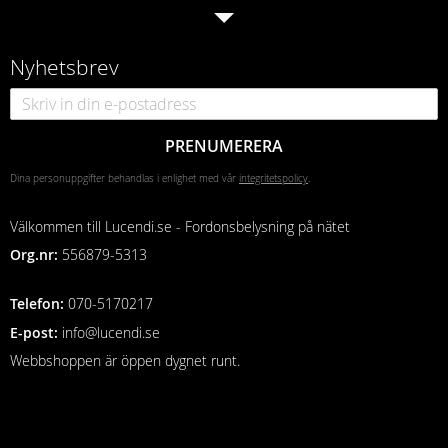
Nyhetsbrev
PRENUMERERA
Dina personuppgifter behandlas i enlighet med vår
integritetspolicy
.
Välkommen till Lucendi.se - Fordonsbelysning på nätet
Org.nr:
556879-5313
Telefon
:
070-5170217
E-post:
info@lucendi.se
Webbshoppen är öppen dygnet runt.