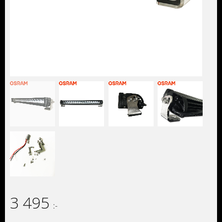
3 495
:-