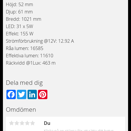
Höjd: 52 mm
Djup: 61 mm
Bredd: 1021 mm
LED: 31 x 5W
Effekt: 155 W
Strömförbrukning @12V: 12.92 A
Råa lumen: 16585
Effektiva lumen: 11610
Räckvidd @1Lux: 463 m
Dela med dig
Facebook
Twitter
LinkedIn
Pinterest
Omdömen
Du
Klicka på en stjärna för att sätta ditt betyg