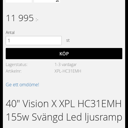
11 995
:-
Antal
st
KÖP
Lagerstatus
1-3 vardagar
Artikelnr
XPL-HC31EMH
Ge ett omdöme!
40" Vision X XPL HC31EMH
155w Svängd Led ljusramp