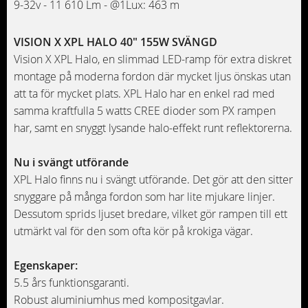
9-32v - 11 610 Lm - @1Lux: 463 m
VISION X XPL HALO 40" 155W SVÄNGD
Vision X XPL Halo, en slimmad LED-ramp för extra diskret
montage på moderna fordon där mycket ljus önskas utan
att ta för mycket plats. XPL Halo har en enkel rad med
samma kraftfulla 5 watts CREE dioder som PX rampen
har, samt en snyggt lysande halo-effekt runt reflektorerna.
Nu i svängt utförande
XPL Halo finns nu i svängt utförande. Det gör att den sitter
snyggare på många fordon som har lite mjukare linjer.
Dessutom sprids ljuset bredare, vilket gör rampen till ett
utmärkt val för den som ofta kör på krokiga vägar.
Egenskaper:
5.5 års funktionsgaranti.
Robust aluminiumhus med kompositgavlar.