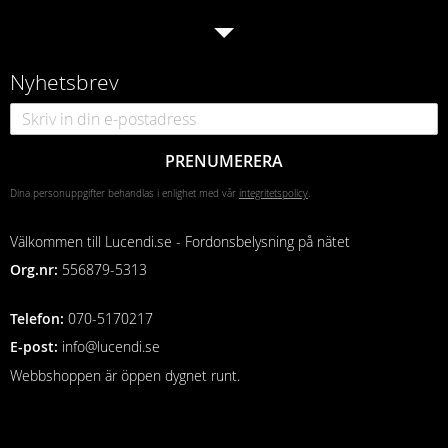
Nyhetsbrev
PRENUMERERA
Dina personuppgifter behandlas i enlighet med vår
integritetspolicy
.
Välkommen till Lucendi.se - Fordonsbelysning på nätet
Org.nr:
556879-5313
Telefon
:
070-5170217
E-post:
info@lucendi.se
Webbshoppen är öppen dygnet runt.