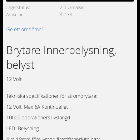
Lagerstatus
2-5 vardagar
Artikelnr
32138
Ge ett omdöme!
Brytare Innerbelysning,
belyst
12 Volt
Tekniska specifikationer för strömbrytare:
12 Volt, Max 6A Kontinueligt
10000 operationers livslängd
LED- Belysning
4 st 4,8mm försilvrade flatstiftsanslutningar