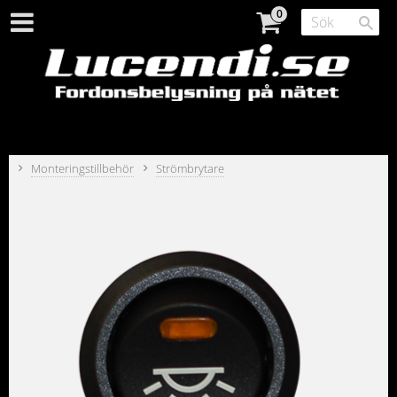
Monteringstillbehör
Strömbrytare