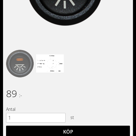
89
:-
Antal
st
KÖP