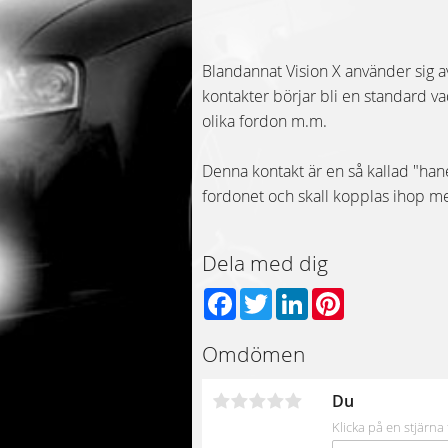
Blandannat Vision X använder sig a
kontakter börjar bli en standard vad
olika fordon m.m.
Denna kontakt är en så kallad "han
fordonet och skall kopplas ihop m
Dela med dig
Facebook
Twitter
LinkedIn
Pinterest
Omdömen
Du
Klicka på en stjärna 