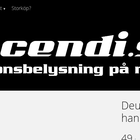
t
Storköp?
Deu
han
49
:-