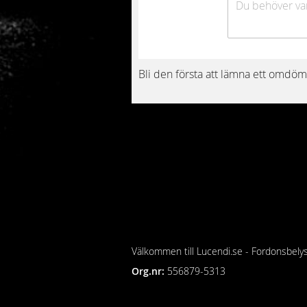
Bli den första att lämna ett omdöm
Välkommen till Lucendi.se - Fordonsbely
Org.nr:
556879-5313