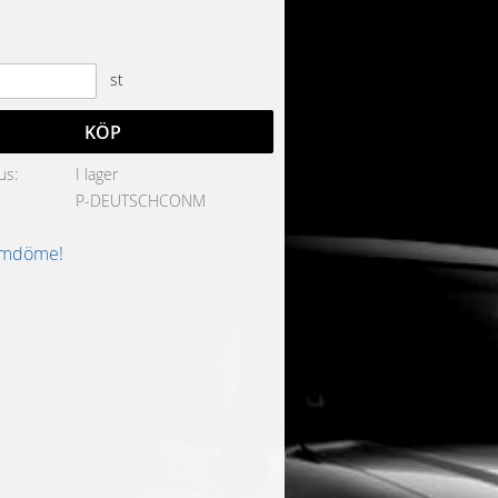
st
KÖP
us
I lager
P-DEUTSCHCONM
omdöme!