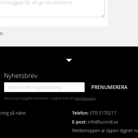
e.
Nyhetsbrev
PRENUMERERA
Dina personuppgifter behandlas i enlighet med vår
integritetspolicy
.
sning på nätet
Telefon
:
070-5170217
E-post:
info@lucendi.se
Webbshoppen är öppen dygnet ru