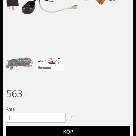
563
:-
Antal
st
KÖP