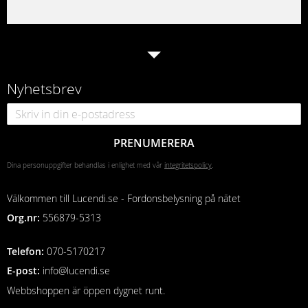
Nyhetsbrev
PRENUMERERA
Dina personuppgifter behandlas i enlighet med vår
integritetspolicy
.
Välkommen till Lucendi.se - Fordonsbelysning på nätet
Org.nr:
556879-5313
Telefon
:
070-5170217
E-post:
info@lucendi.se
Webbshoppen är öppen dygnet runt.