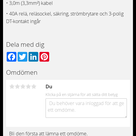
• 3,0m (3,3mm²) kabel
• 40A relä, reläsockel, säkring, strömbrytare och 3-polig
DT-kontakt ingår
Dela med dig
Facebook
Twitter
LinkedIn
Pinterest
Omdömen
Du
Klicka på en stjärna för att sätta ditt betyg
Bli den första att lämna ett omdöme.