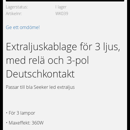
Lagerstatus
I lager
Artikelnr
WK039
Ge ett omdöme!
Extraljuskablage för 3 ljus,
med relä och 3-pol
Deutschkontakt
Passar till bla Seeker led extraljus
• För 3 lampor
• Maxeffekt: 360W