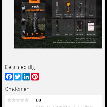
Dela med dig
Facebook
Twitter
LinkedIn
Pinterest
Omdömen
Du
Klicka på en stjärna för att sätta ditt betyg