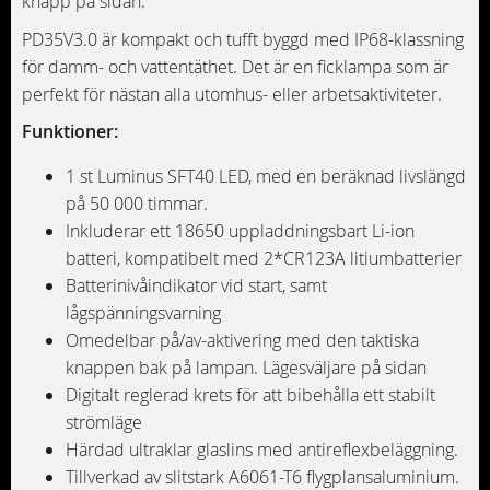
knapp på sidan.
PD35V3.0 är kompakt och tufft byggd med IP68-klassning
för damm- och vattentäthet. Det är en ficklampa som är
perfekt för nästan alla utomhus- eller arbetsaktiviteter.
Funktioner:
1 st Luminus SFT40 LED, med en beräknad livslängd
på 50 000 timmar.
Inkluderar ett 18650 uppladdningsbart Li-ion
batteri, kompatibelt med 2*CR123A litiumbatterier
Batterinivåindikator vid start, samt
lågspänningsvarning
Omedelbar på/av-aktivering med den taktiska
knappen bak på lampan. Lägesväljare på sidan
Digitalt reglerad krets för att bibehålla ett stabilt
strömläge
Härdad ultraklar glaslins med antireflexbeläggning.
Tillverkad av slitstark A6061-T6 flygplansaluminium.