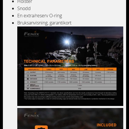
Hölster
Snodd
En extra/reserv O-ring
Bruksanvisning, garantikort