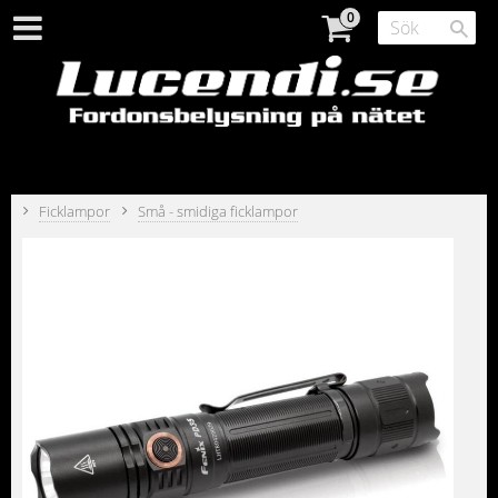
Ficklampor
Små - smidiga ficklampor