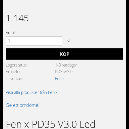
1 145
:-
Antal
st
KÖP
Lagerstatus
1-3 vardagar
Artikelnr
PD35V3.0
Tillverkare
Fenix
Visa alla produkter från Fenix
Ge ett omdöme!
Fenix PD35 V3.0 Led