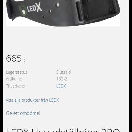
665
:-
Lagerstatus
Slutsåld
Artikelnr
162-2
Tillverkare
LEDX
Visa alla produkter från LEDX
Ge ett omdöme!