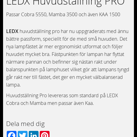
LEDX Huvudställning PRO
Passar Cobra 5550, Mamba 3500 och även KAA 1500
LEDX
huvudställning pro har nu uppgraderats med ännu
bättre passform, speciellt för de med små huvuden. Det
nya lampfästet är mer ergonomiskt utformat och följer
huvudet mycket bra. Fästpunkten för lampan har flyttat
närmare pannan och befinner sig nästan rakt under
balanspunkten på lamphuset vilket gör att lampans tyngd
går rakt ner till fästet, det ger en mycket välbalanserad
lampa.
Huvudställning Pro levereras som standard på LEDX
Cobra och Mamba men passar även Kaa.
Dela med dig
Facebook
Twitter
LinkedIn
Pinterest