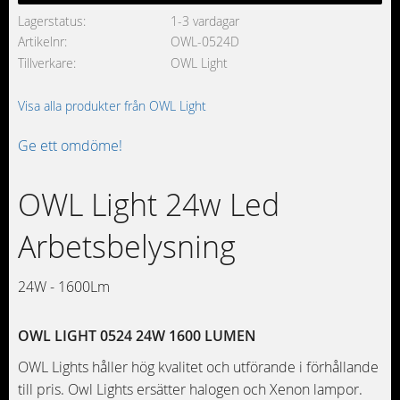
Lagerstatus
1-3 vardagar
Artikelnr
OWL-0524D
Tillverkare
OWL Light
Visa alla produkter från OWL Light
Ge ett omdöme!
OWL Light 24w Led
Arbetsbelysning
24W - 1600Lm
OWL LIGHT 0524 24W 1600 LUMEN
OWL Lights håller hög kvalitet och utförande i förhållande
till pris. Owl Lights ersätter halogen och Xenon lampor.