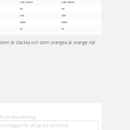
 dom är släckta och dom orangea är orange när
för att sätta ditt betyg