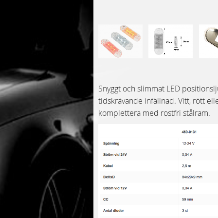
Snyggt och slimmat LED positionsl
tidskrävande infällnad. Vitt, rött ell
komplettera med rostfri stålram.