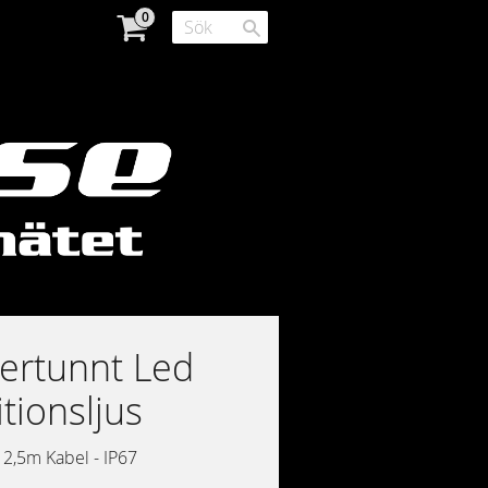
ertunnt Led
tionsljus
 2,5m Kabel - IP67