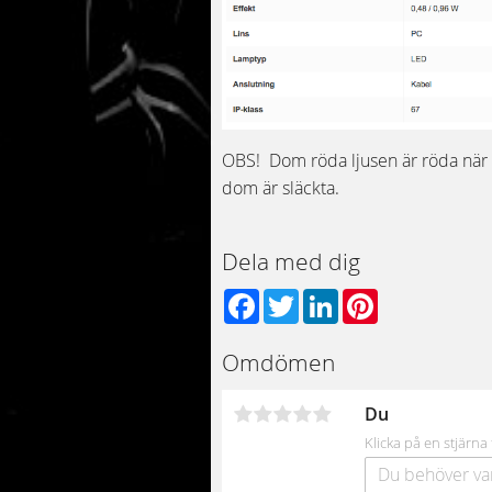
OBS! Dom röda ljusen är röda när
dom är släckta.
Dela med dig
Facebook
Twitter
LinkedIn
Pinterest
Omdömen
Du
Klicka på en stjärna 