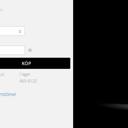
:-
st
KÖP
us
I lager
469-0132
omdöme!