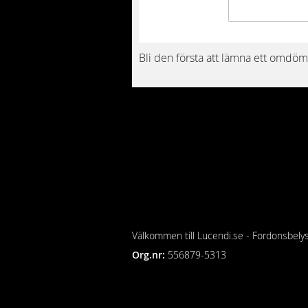
Bli den första att lämna ett omdöm
Välkommen till Lucendi.se - Fordonsbely
Org.nr:
556879-5313