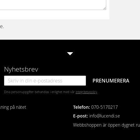
e.
Nyhetsbrev
PRENUMERERA
Dina personuppgifter behandlas i enlighet med vår
integritetspolicy
.
sning på nätet
Telefon
:
070-5170217
E-post:
info@lucendi.se
Webbshoppen är öppen dygnet ru