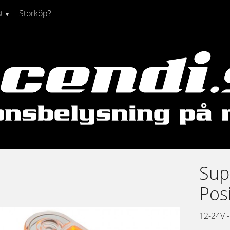
t
Storköp?
Sup
Posi
12-24V -