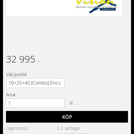
32 995
:-
Välj ljusbild
Antal
st
KÖP
Lagerstatus
2-5 vardagar