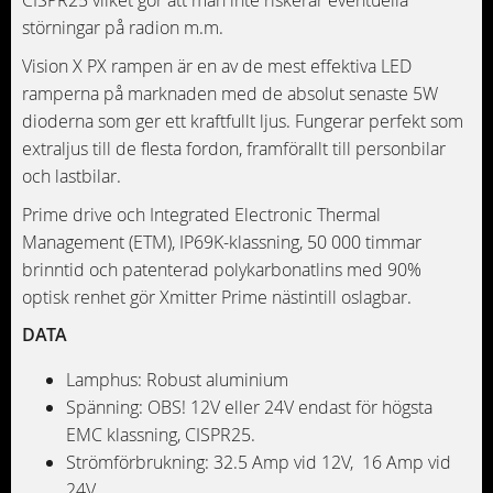
CISPR25 vilket gör att man inte riskerar eventuella
störningar på radion m.m.
Vision X PX rampen är en av de mest effektiva LED
ramperna på marknaden med de absolut senaste 5W
dioderna som ger ett kraftfullt ljus. Fungerar perfekt som
extraljus till de flesta fordon, framförallt till personbilar
och lastbilar.
Prime drive och Integrated Electronic Thermal
Management (ETM), IP69K-klassning, 50 000 timmar
brinntid och patenterad polykarbonatlins med 90%
optisk renhet gör Xmitter Prime nästintill oslagbar.
DATA
Lamphus: Robust aluminium
Spänning: OBS! 12V eller 24V endast för högsta
EMC klassning, CISPR25.
Strömförbrukning: 32.5 Amp vid 12V, 16 Amp vid
24V