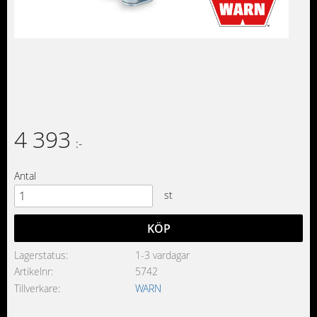
4 393
:-
Antal
st
KÖP
Lagerstatus
1-3 vardagar
Artikelnr
5742
Tillverkare
WARN