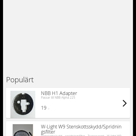
Populärt
NBB H1 Adapter
Passar till NBB Alpha 225
19
:-
W-Light W9 Stenskottsskydd/Spridnin
gsfilter