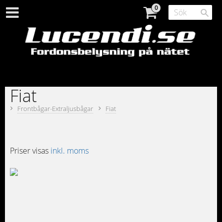
Fiat
Frontbågar-Extraljusbågar
Fiat
Priser visas
inkl. moms