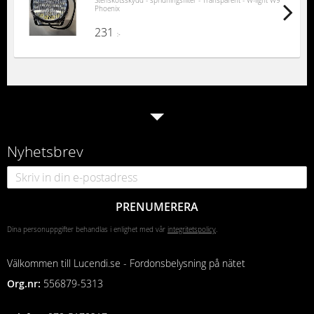
Stenskotsskydd - spridningsfilter - Transparent - W-light W9
Phoenix
231
:-
Nyhetsbrev
PRENUMERERA
Dina personuppgifter behandlas i enlighet med vår
integritetspolicy
.
Välkommen till Lucendi.se - Fordonsbelysning på nätet
Org.nr:
556879-5313